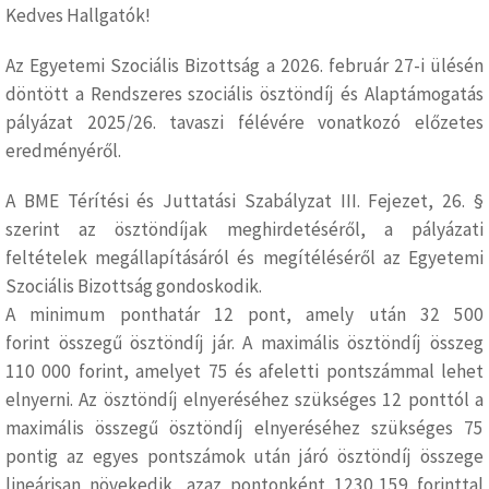
Kedves Hallgatók!
Az Egyetemi Szociális Bizottság a 2026. február 27-i ülésén
döntött a Rendszeres szociális ösztöndíj és Alaptámogatás
pályázat 2025/26. tavaszi félévére vonatkozó előzetes
eredményéről.
A BME Térítési és Juttatási Szabályzat III. Fejezet, 26. §
szerint az ösztöndíjak meghirdetéséről, a pályázati
feltételek megállapításáról és megítéléséről az Egyetemi
Szociális Bizottság gondoskodik.
A minimum ponthatár 12 pont, amely után 32 500
forint összegű ösztöndíj jár. A maximális ösztöndíj összeg
110 000 forint, amelyet 75 és afeletti pontszámmal lehet
elnyerni. Az ösztöndíj elnyeréséhez szükséges 12 ponttól a
maximális összegű ösztöndíj elnyeréséhez szükséges 75
pontig az egyes pontszámok után járó ösztöndíj összege
lineárisan növekedik, azaz pontonként 1230,159 forinttal