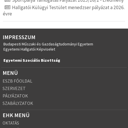
Hallgatói Külügyi Testület menedzser pályázat a 2026.
évre
IMPRESSZUM
Budapesti Műszaki és Gazdaságtudományi Egyetem
Egyetemi Hallgatói Képviselet
Egyetemi Szociális Bizottság
MENÜ
ESZB FŐOLDAL
SZERVEZET
PÁLYÁZATOK
SZABÁLYZATOK
EHK MENÜ
OKTATÁS