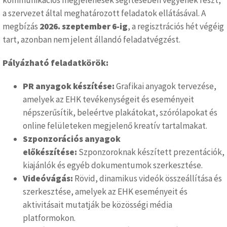
kommunikációs megjelenések segítésében vegyenek részt,
a szervezet által meghatározott feladatok ellátásával. A
megbízás
2026. szeptember 6-ig
, a regisztrációs hét végéig
tart, azonban nem jelent állandó feladatvégzést.
Pályázható feladatkörök:
PR anyagok készítése:
Grafikai anyagok tervezése,
amelyek az EHK tevékenységeit és eseményeit
népszerűsítik, beleértve plakátokat, szórólapokat és
online felületeken megjelenő kreatív tartalmakat.
Szponzorációs anyagok
előkészítése:
Szponzoroknak készített prezentációk,
kiajánlók és egyéb dokumentumok szerkesztése.
Videóvágás:
Rövid, dinamikus videók összeállítása és
szerkesztése, amelyek az EHK eseményeit és
aktivitásait mutatják be közösségi média
platformokon.