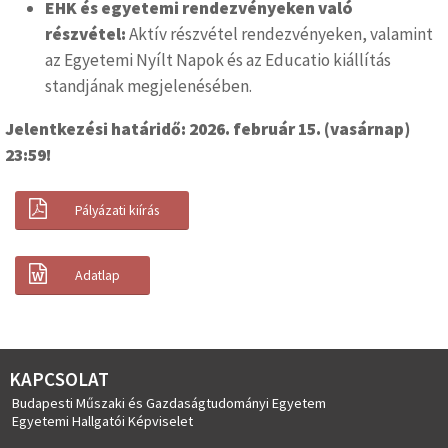
EHK és egyetemi rendezvényeken való
részvétel:
Aktív részvétel rendezvényeken, valamint
az Egyetemi Nyílt Napok és az Educatio kiállítás
standjának megjelenésében.
Jelentkezési határidő: 2026. február 15. (vasárnap)
23:59!
Pályázati kiírás
Adatlap
KAPCSOLAT
Budapesti Műszaki és Gazdaságtudományi Egyetem
Egyetemi Hallgatói Képviselet