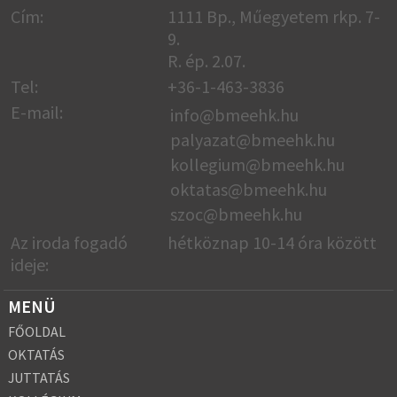
Cím:
1111 Bp., Műegyetem rkp. 7-
9.
R. ép. 2.07.
Tel:
+36-1-463-3836
E-mail:
info@bmeehk.hu
palyazat@bmeehk.hu
kollegium@bmeehk.hu
oktatas@bmeehk.
hu
szoc@bmeehk.hu
Az iroda fogadó
hétköznap 10-14 óra között
ideje:
MENÜ
FŐOLDAL
OKTATÁS
JUTTATÁS