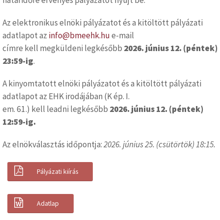
határidőre érvényes pályázatot nyújt be.
Az elektronikus elnöki pályázatot és a kitöltött pályázati
adatlapot az
info@bmeehk.hu
e-mail
címre kell megküldeni legkésőbb
2026. június 12. (péntek)
23:59-ig
.
A kinyomtatott elnöki pályázatot és a kitöltött pályázati
adatlapot az EHK irodájában (K ép. I.
em. 61.) kell leadni legkésőbb
2026. június 12. (péntek)
12:59-ig.
Az elnökválasztás időpontja:
2026. június 25. (csütörtök) 18:15.
Pályázati kiírás
Adatlap