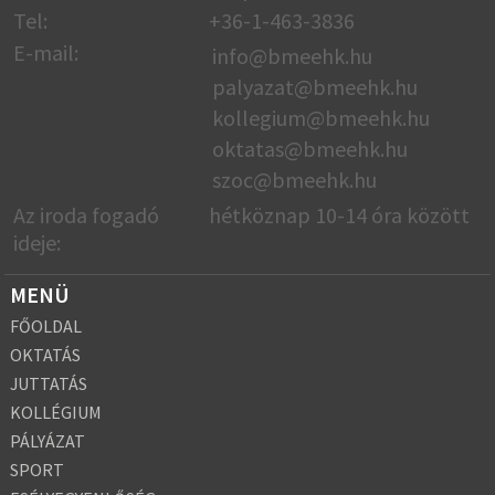
Tel:
+36-1-463-3836
E-mail:
info@bmeehk.hu
palyazat@bmeehk.hu
kollegium@bmeehk.hu
oktatas@bmeehk.
hu
szoc@bmeehk.hu
Az iroda fogadó
hétköznap 10-14 óra között
ideje:
MENÜ
FŐOLDAL
OKTATÁS
JUTTATÁS
KOLLÉGIUM
PÁLYÁZAT
SPORT