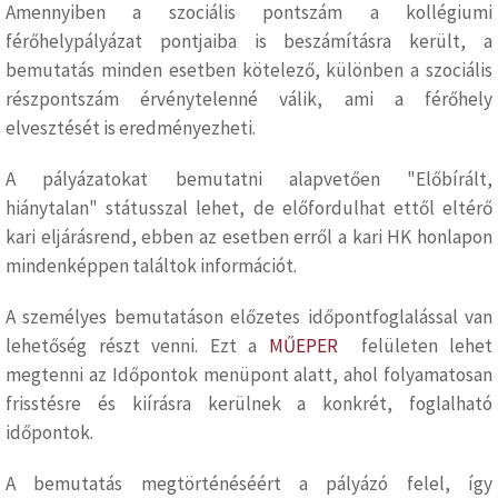
Amennyiben a szociális pontszám a kollégiumi
férőhelypályázat pontjaiba is beszámításra került, a
bemutatás minden esetben kötelező, különben a szociális
részpontszám érvénytelenné válik, ami a férőhely
elvesztését is eredményezheti.
A pályázatokat bemutatni alapvetően "Előbírált,
hiánytalan" státusszal lehet, de előfordulhat ettől eltérő
kari eljárásrend, ebben az esetben erről a kari HK honlapon
mindenképpen találtok információt.
A személyes bemutatáson előzetes időpontfoglalással van
lehetőség részt venni. Ezt a
MŰEPER
felületen lehet
megtenni az Időpontok menüpont alatt, ahol folyamatosan
frisstésre és kiírásra kerülnek a konkrét, foglalható
időpontok.
A bemutatás megtörténéséért a pályázó felel, így