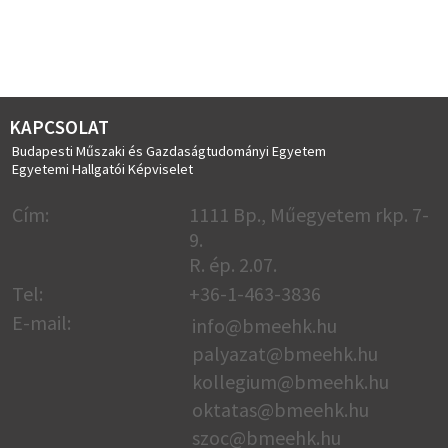
KAPCSOLAT
Budapesti Műszaki és Gazdaságtudományi Egyetem
Egyetemi Hallgatói Képviselet
Cím:
1111 Bp., Műegyetem rkp. 7-
9.
R. ép. 2.07.
Tel:
+36-1-463-3836
E-mail:
info@bmeehk.hu
palyazat@bmeehk.hu
kollegium@bmeehk.hu
oktatas@bmeehk.
hu
szoc@bmeehk.hu