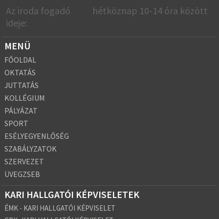
Az iroda fogadó
hétköznap 10-14 óra között
ideje:
MENÜ
FŐOLDAL
OKTATÁS
JUTTATÁS
KOLLÉGIUM
PÁLYÁZAT
SPORT
ESÉLYEGYENLŐSÉG
SZABÁLYZATOK
SZERVEZET
ÜVEGZSEB
KARI HALLGATÓI KÉPVISELETEK
ÉMK - KARI HALLGATÓI KÉPVISELET