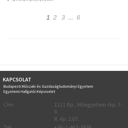
1
2
3
...
6
KAPCSOLAT
Budapesti Műszaki és Gazdaságtudományi Egyetem
Egyetemi Hallgatói Képviselet
Cím:
1111 Bp., Műegyetem rkp. 7-
9.
R. ép. 2.07.
Tel:
+36-1-463-3836