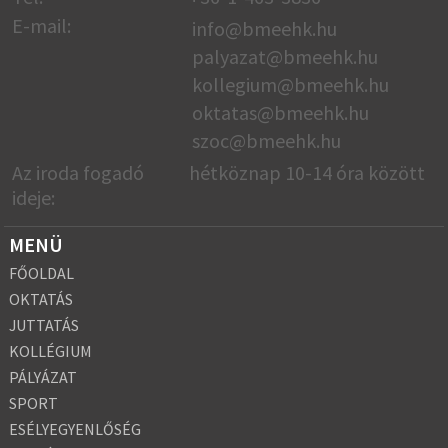
E-mail:
info@bmeehk.hu
palyazat@bmeehk.hu
kollegium@bmeehk.hu
oktatas@bmeehk.
hu
szoc@bmeehk.hu
Az iroda fogadó
hétköznap 10-14 óra között
ideje:
MENÜ
FŐOLDAL
OKTATÁS
JUTTATÁS
KOLLÉGIUM
PÁLYÁZAT
SPORT
ESÉLYEGYENLŐSÉG