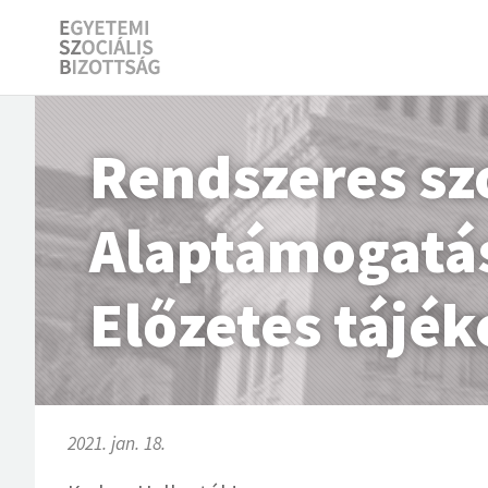
Rendszeres szo
Alaptámogatás
Előzetes tájék
2021. jan. 18.