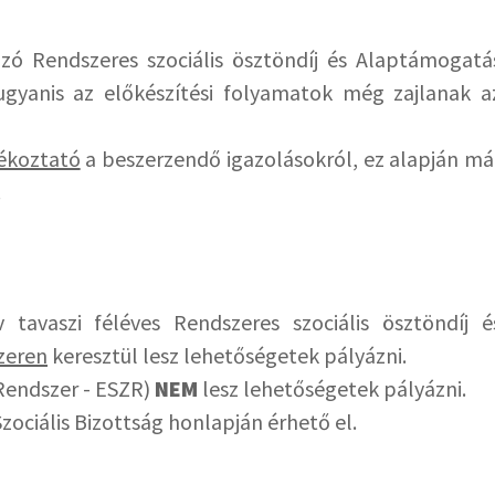
ozó Rendszeres szociális ösztöndíj és Alaptámogatá
ugyanis az előkészítési folyamatok még zajlanak a
jékoztató
a beszerzendő igazolásokról, ez alapján má
.
tavaszi féléves Rendszeres szociális ösztöndíj é
zeren
keresztül lesz lehetőségetek pályázni.
 Rendszer - ESZR)
NEM
lesz lehetőségetek pályázni.
zociális Bizottság honlapján érhető el.