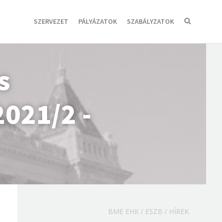
SZERVEZET
PÁLYÁZATOK
SZABÁLYZATOK
s
2021/2 -
BME EHK
/
ESZB
/
HÍREK