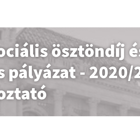
ciális ösztöndíj é
 pályázat - 2020/
oztató