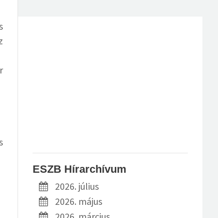
s
z
r
s
ESZB Hírarchívum
2026. július
2026. május
2026. március