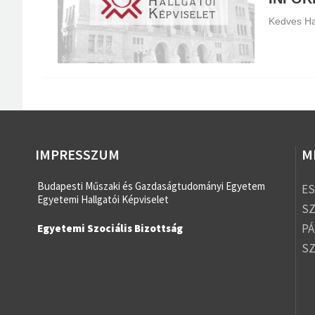
Kedves Ha
IMPRESSZUM
M
Budapesti Műszaki és Gazdaságtudományi Egyetem
ES
Egyetemi Hallgatói Képviselet
S
PÁ
Egyetemi Szociális Bizottság
SZ