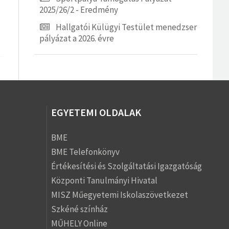
2025/26/2 - Eredmény
Hallgatói Külügyi Testület menedzser
pályázat a 2026. évre
EGYETEMI OLDALAK
BME
BME Telefonkönyv
Értékesítési és Szolgáltatási Igazgatóság
Központi Tanulmányi Hivatal
MISZ Műegyetemi Iskolaszövetkezet
Szkéné színház
MŰHELY Online