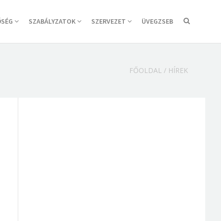
ŐSÉG
SZABÁLYZATOK
SZERVEZET
ÜVEGZSEB
FŐOLDAL
/
HÍREK