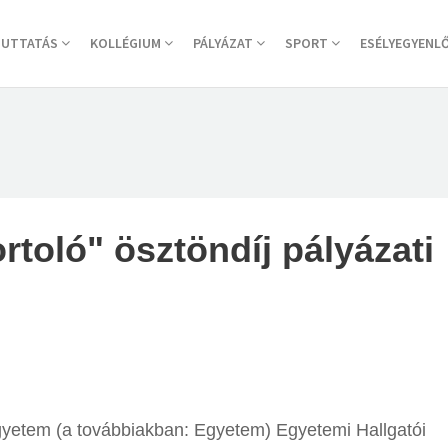
JUTTATÁS
KOLLÉGIUM
PÁLYÁZAT
SPORT
ESÉLYEGYENL
rtoló" ösztöndíj pályázati
etem (a továbbiakban: Egyetem) Egyetemi Hallgatói