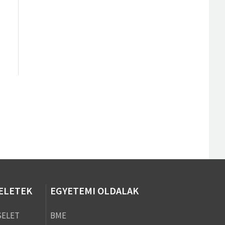
SELETEK
EGYETEMI OLDALAK
SELET
BME