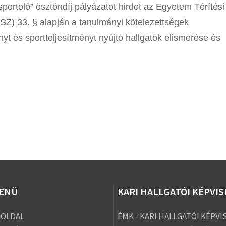
sportoló” ösztöndíj pályázatot hirdet az Egyetem Térítési
SZ) 33. § alapján a tanulmányi kötelezettségek
t és sportteljesítményt nyújtó hallgatók elismerése és
ENÜ
KARI HALLGATÓI KÉPVI
ŐOLDAL
ÉMK - KARI HALLGATÓI KÉPVI