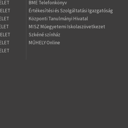
ELET
BME Telefonkönyv
SELET
Értékesítési és Szolgáltatási Igazgatóság
ELET
Központi Tanulmányi Hivatal
ELET
MISZ Műegyetemi Iskolaszövetkezet
SELET
Szkéné színház
ELET
MŰHELY Online
ELET