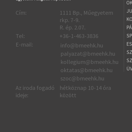
OK
JU
Cím:
1111 Bp., Műegyetem
K
rkp. 7-9.
R. ép. 2.07.
PÁ
Tel:
+36-1-463-3836
S
E-mail:
ES
info@bmeehk.hu
SZ
palyazat@bmeehk.hu
S
kollegium@bmeehk.hu
Ü
oktatas@bmeehk.
hu
szoc@bmeehk.hu
Az iroda fogadó
hétköznap 10-14 óra
ideje:
között