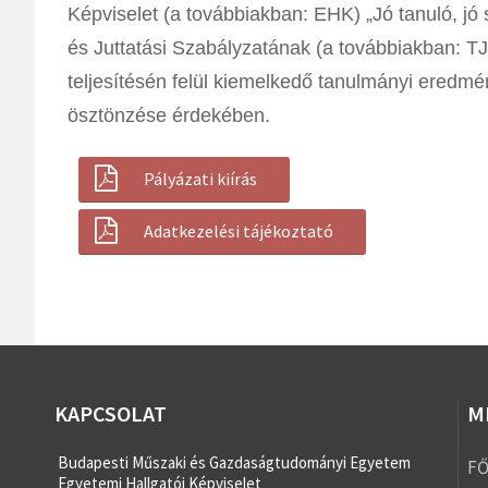
Képviselet (a
továbbiakban: EHK) „Jó tanuló, jó
és Juttatási
Szabályzatának (a továbbiakban: TJ
teljesítésén felül kiemelkedő
tanulmányi eredmény
ösztönzése érdekében.
Pályázati kiírás
Adatkezelési tájékoztató
KAPCSOLAT
M
Budapesti Műszaki és Gazdaságtudományi Egyetem
F
Egyetemi Hallgatói Képviselet